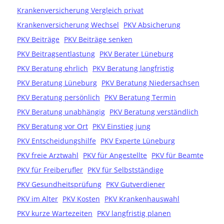
Krankenversicherung Vergleich privat
Krankenversicherung Wechsel
PKV Absicherung
PKV Beiträge
PKV Beiträge senken
PKV Beitragsentlastung
PKV Berater Lüneburg
PKV Beratung ehrlich
PKV Beratung langfristig
PKV Beratung Lüneburg
PKV Beratung Niedersachsen
PKV Beratung persönlich
PKV Beratung Termin
PKV Beratung unabhängig
PKV Beratung verständlich
PKV Beratung vor Ort
PKV Einstieg jung
PKV Entscheidungshilfe
PKV Experte Lüneburg
PKV freie Arztwahl
PKV für Angestellte
PKV für Beamte
PKV für Freiberufler
PKV für Selbstständige
PKV Gesundheitsprüfung
PKV Gutverdiener
PKV im Alter
PKV Kosten
PKV Krankenhauswahl
PKV kurze Wartezeiten
PKV langfristig planen