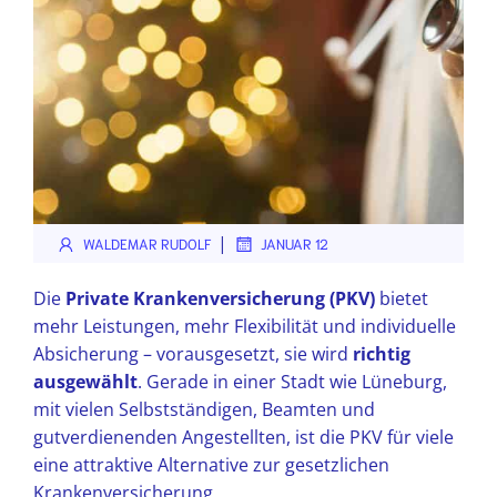
|
WALDEMAR RUDOLF
JANUAR 12
Die
Private Krankenversicherung (PKV)
bietet
mehr Leistungen, mehr Flexibilität und individuelle
Absicherung – vorausgesetzt, sie wird
richtig
ausgewählt
. Gerade in einer Stadt wie Lüneburg,
mit vielen Selbstständigen, Beamten und
gutverdienenden Angestellten, ist die PKV für viele
eine attraktive Alternative zur gesetzlichen
Krankenversicherung.