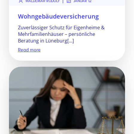
|
WALDEMAR RUDOLF
JANUAR 12
Wohngebäudeversicherung
Zuverlässiger Schutz für Eigenheime &
Mehrfamilienhäuser – persönliche
Beratung in Lüneburg[…]
Read more