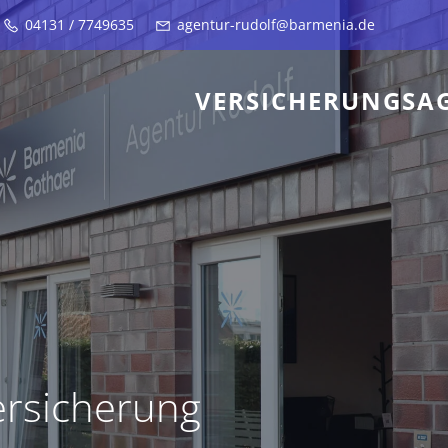
04131 / 7749635
agentur-rudolf@barmenia.de
VERSICHERUNGSA
versicherung