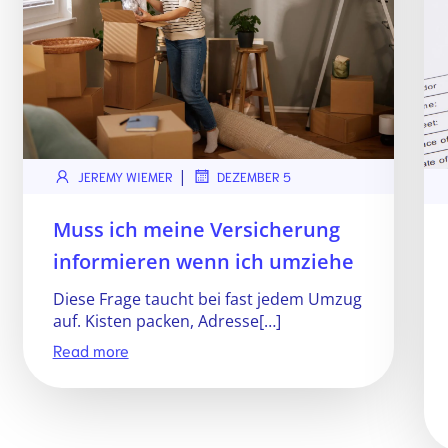
|
JEREMY WIEMER
DEZEMBER 5
Muss ich meine Versicherung
informieren wenn ich umziehe
Diese Frage taucht bei fast jedem Umzug
auf. Kisten packen, Adresse[…]
Read more