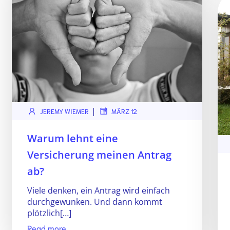
|
JEREMY WIEMER
MÄRZ 12
Warum lehnt eine
Versicherung meinen Antrag
ab?
Viele denken, ein Antrag wird einfach
durchgewunken. Und dann kommt
plötzlich[…]
Read more