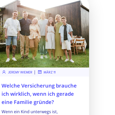
|
JEREMY WIEMER
MÄRZ 11
Welche Versicherung brauche
ich wirklich, wenn ich gerade
eine Familie gründe?
Wenn ein Kind unterwegs ist,