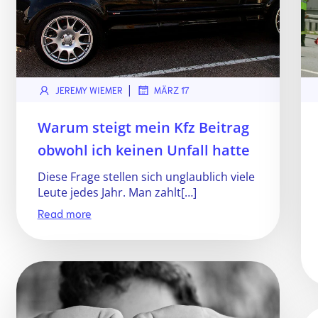
|
JEREMY WIEMER
MÄRZ 17
Warum steigt mein Kfz Beitrag
obwohl ich keinen Unfall hatte
Diese Frage stellen sich unglaublich viele
Leute jedes Jahr. Man zahlt[…]
Read more