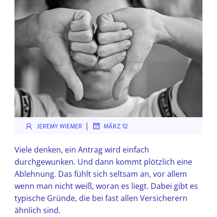
|
JEREMY WIEMER
MÄRZ 12
Viele denken, ein Antrag wird einfach
durchgewunken. Und dann kommt plötzlich eine
Ablehnung. Das fühlt sich seltsam an, vor allem
wenn man nicht weiß, woran es liegt. Dabei gibt es
typische Gründe, die bei fast allen Versicherern
ähnlich sind.