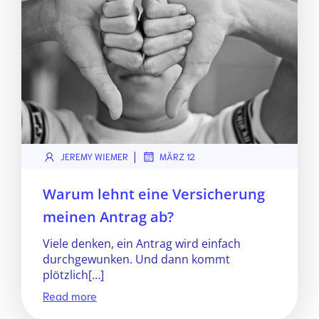
|
JEREMY WIEMER
MÄRZ 12
Warum lehnt eine Versicherung
meinen Antrag ab?
Viele denken, ein Antrag wird einfach
durchgewunken. Und dann kommt
plötzlich[…]
Read more