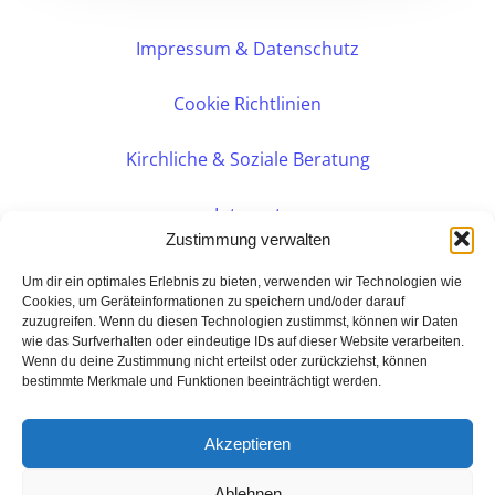
Impressum & Datenschutz
Cookie Richtlinien
Kirchliche & Soziale Beratung
Intranet
Zustimmung verwalten
Internes DVK
Um dir ein optimales Erlebnis zu bieten, verwenden wir Technologien wie
Cookies, um Geräteinformationen zu speichern und/oder darauf
zuzugreifen. Wenn du diesen Technologien zustimmst, können wir Daten
PERSÖNLICHE BERATUNG
wie das Surfverhalten oder eindeutige IDs auf dieser Website verarbeiten.
Wenn du deine Zustimmung nicht erteilst oder zurückziehst, können
bestimmte Merkmale und Funktionen beeinträchtigt werden.
Eine Seite der:
BarmeniaGothaer Agentur Rudolf
Akzeptieren
Hamburger Landstraße 22a
Ablehnen