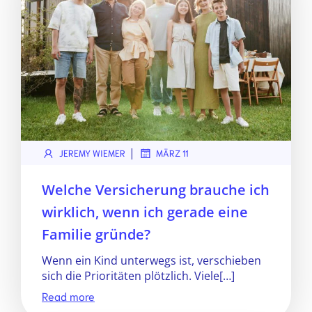
|
JEREMY WIEMER
MÄRZ 11
Welche Versicherung brauche ich
wirklich, wenn ich gerade eine
Familie gründe?
Wenn ein Kind unterwegs ist, verschieben
sich die Prioritäten plötzlich. Viele[…]
Read more