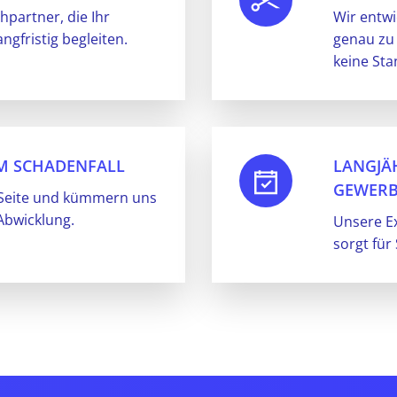
hpartner, die Ihr
Wir entwi
gfristig begleiten.
genau zu 
keine St
M SCHADENFALL
LANGJÄ
GEWERB
r Seite und kümmern uns
Abwicklung.
Unsere Ex
sorgt für