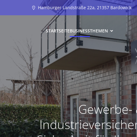
Hamburger Landstraße 22a, 21357 Bardowick
STARTSEITE
BUSINESS
THEMEN
Gewerbe-
Industrieversich