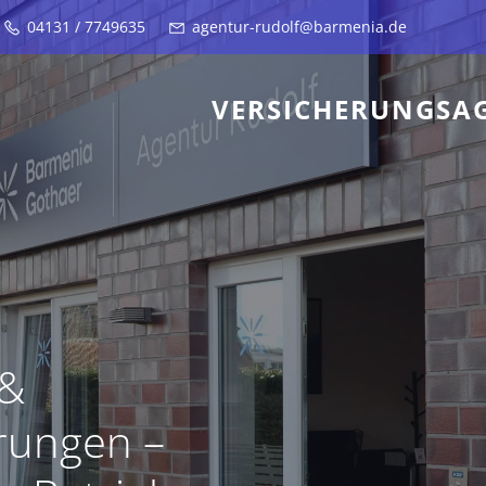
04131 / 7749635
agentur-rudolf@barmenia.de
VERSICHERUNGSA
 &
erungen –