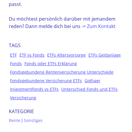
passt.
Du möchtest persönlich darüber mit jemandem
reden? Dann melde dich bei uns ->
Zum Kontakt
TAGS
ETF
ETF vs Fonds
ETFs Altersvorsorge
ETFs Geldanlage
Fonds
Fonds oder ETFs Erklärung
Fondsgebundene Rentenversicherung Unterschiede
Fondsgebundene Versicherung ETFs
Gothaer
Investmentfonds vs ETFs
Unterschied Fonds und ETFs
Versicherung
KATEGORIE
Rente
|
Sonstiges