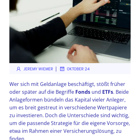
|
JEREMY WIEMER
OKTOBER 24
Wer sich mit Geldanlage beschäftigt, stößt früher
oder später auf die Begriffe
Fonds
und
ETFs
. Beide
Anlageformen bündeln das Kapital vieler Anleger,
um es breit gestreut in verschiedene Wertpapiere
zu investieren. Doch die Unterschiede sind wichtig,
um die passende Strategie für die eigene Vorsorge,
etwa im Rahmen einer Versicherungslösung, zu
finden.