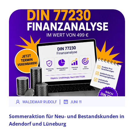
|
WALDEMAR RUDOLF
JUNI 11
Sommeraktion für Neu- und Bestandskunden in
Adendorf und Lüneburg