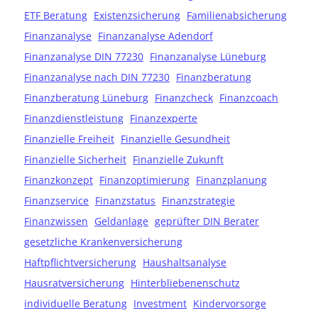
ETF Beratung
Existenzsicherung
Familienabsicherung
Finanzanalyse
Finanzanalyse Adendorf
Finanzanalyse DIN 77230
Finanzanalyse Lüneburg
Finanzanalyse nach DIN 77230
Finanzberatung
Finanzberatung Lüneburg
Finanzcheck
Finanzcoach
Finanzdienstleistung
Finanzexperte
Finanzielle Freiheit
Finanzielle Gesundheit
Finanzielle Sicherheit
Finanzielle Zukunft
Finanzkonzept
Finanzoptimierung
Finanzplanung
Finanzservice
Finanzstatus
Finanzstrategie
Finanzwissen
Geldanlage
geprüfter DIN Berater
gesetzliche Krankenversicherung
Haftpflichtversicherung
Haushaltsanalyse
Hausratversicherung
Hinterbliebenenschutz
individuelle Beratung
Investment
Kindervorsorge