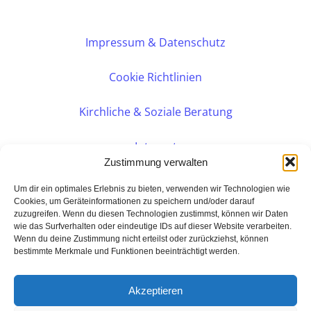
Impressum & Datenschutz
Cookie Richtlinien
Kirchliche & Soziale Beratung
Intranet
Zustimmung verwalten
Internes DVK
Um dir ein optimales Erlebnis zu bieten, verwenden wir Technologien wie
Cookies, um Geräteinformationen zu speichern und/oder darauf
zuzugreifen. Wenn du diesen Technologien zustimmst, können wir Daten
PERSÖNLICHE BERATUNG
wie das Surfverhalten oder eindeutige IDs auf dieser Website verarbeiten.
Wenn du deine Zustimmung nicht erteilst oder zurückziehst, können
bestimmte Merkmale und Funktionen beeinträchtigt werden.
Eine Seite der:
BarmeniaGothaer Agentur Rudolf
Akzeptieren
Hamburger Landstraße 22a