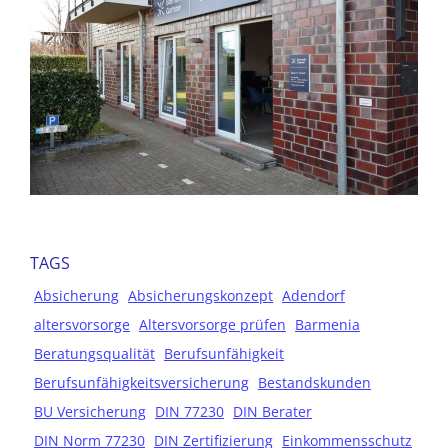
TAGS
Absicherung
Absicherungskonzept
Adendorf
altersvorsorge
Altersvorsorge prüfen
Barmenia
Beratungsqualität
Berufsunfähigkeit
Berufsunfähigkeitsversicherung
Bestandskunden
BU Versicherung
DIN 77230
DIN Berater
DIN Norm 77230
DIN Zertifizierung
Einkommensschutz