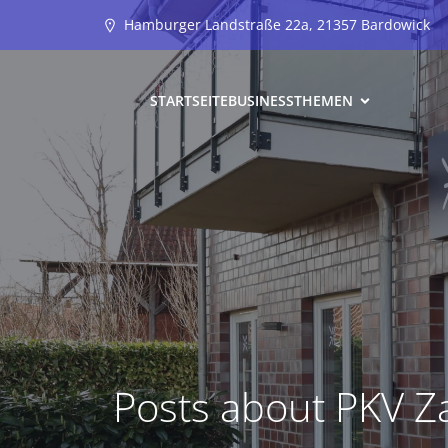
Hamburger Landstraße 22a, 21357 Bardowick
STARTSEITE
BUSINESS
THEMEN
Posts about PKV Z