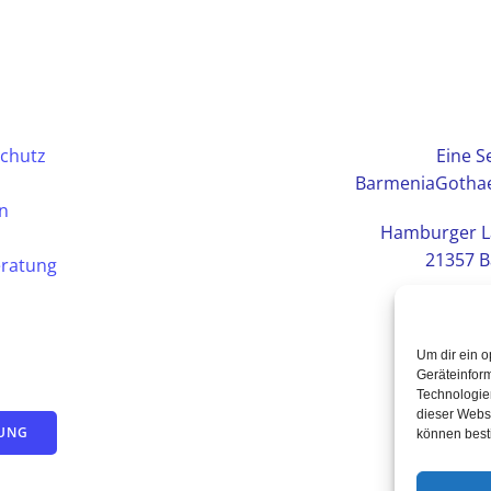
chutz
Eine Se
BarmeniaGothae
en
Hamburger L
21357 B
eratung
Um dir ein o
Geräteinfor
Technologien
dieser Websi
TUNG
können best