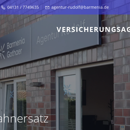
04131 / 7749635
agentur-rudolf@barmenia.de
VERSICHERUNGSA
ahnersatz