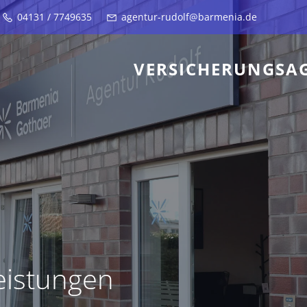
04131 / 7749635
agentur-rudolf@barmenia.de
VERSICHERUNGSA
eistungen