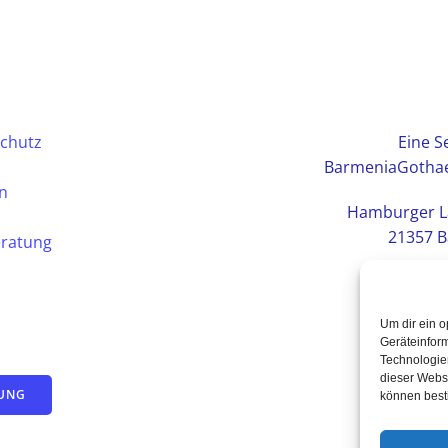
chutz
Eine Se
BarmeniaGothae
en
Hamburger L
21357 B
eratung
Um dir ein o
Geräteinfor
Technologien
dieser Websi
TUNG
können best