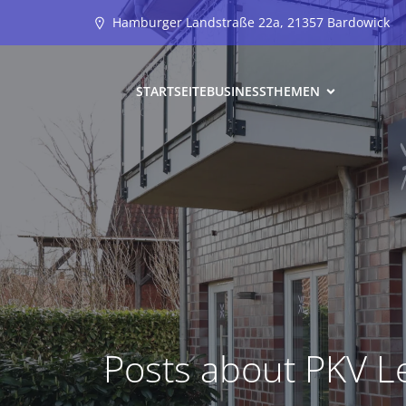
Hamburger Landstraße 22a, 21357 Bardowick
STARTSEITE
BUSINESS
THEMEN
Posts about PKV L