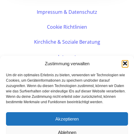
Impressum & Datenschutz
Cookie Richtlinien
Kirchliche & Soziale Beratung
Intranet
Zustimmung verwalten
Internes DVK
Um dir ein optimales Erlebnis zu bieten, verwenden wir Technologien wie
Cookies, um Geräteinformationen zu speichern und/oder darauf
zuzugreifen. Wenn du diesen Technologien zustimmst, können wir Daten
PERSÖNLICHE BERATUNG
wie das Surfverhalten oder eindeutige IDs auf dieser Website verarbeiten.
Wenn du deine Zustimmung nicht erteilst oder zurückziehst, können
bestimmte Merkmale und Funktionen beeinträchtigt werden.
Eine Seite der:
BarmeniaGothaer Agentur Rudolf
Akzeptieren
Hamburger Landstraße 22a
Ablehnen