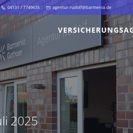
04131 / 7749635
agentur-rudolf@barmenia.de
VERSICHERUNGSA
uli 2025