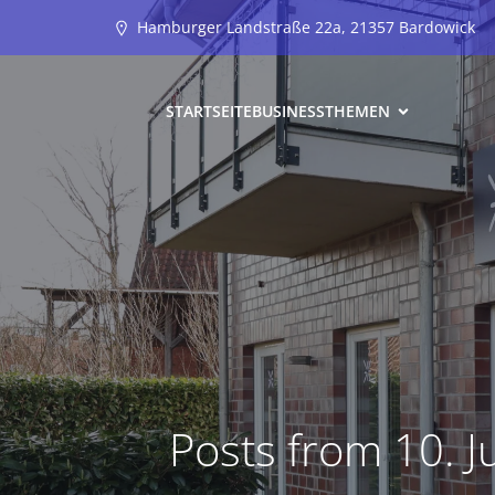
Hamburger Landstraße 22a, 21357 Bardowick
STARTSEITE
BUSINESS
THEMEN
Posts from 10. J