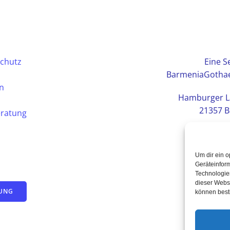
chutz
Eine Se
BarmeniaGothae
en
Hamburger L
21357 B
eratung
Um dir ein o
Geräteinfor
Technologien
dieser Websi
TUNG
können best