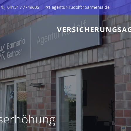
04131 / 7749635
agentur-rudolf@barmenia.de
VERSICHERUNGSA
gserhöhung