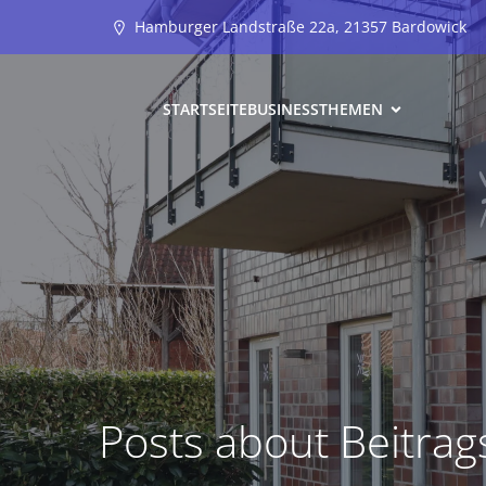
Hamburger Landstraße 22a, 21357 Bardowick
STARTSEITE
BUSINESS
THEMEN
Posts about Beitra