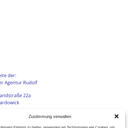
ite der:
r Agentur Rudolf
andstraße 22a
ardowick
Zustimmung verwalten
ptimales Erlebnis zu bieten, verwenden wir Technologien wie Cookies, um