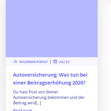
|
WALDEMAR RUDOLF
JULI 22
Autoversicherung: Was tun bei
einer Beitragserhöhung 2026?
Du hast Post von deiner
Autoversicherung bekommen und der
Beitrag wird[…]
Read more