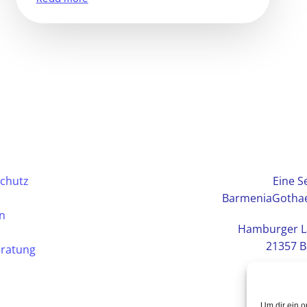
chutz
Eine Se
BarmeniaGothae
en
Hamburger L
21357 B
eratung
Um dir ein o