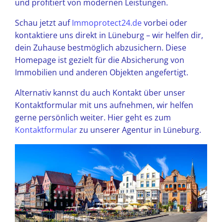
und profitiert von modernen Leistungen.
Schau jetzt auf
Immoprotect24.de
vorbei oder
kontaktiere uns direkt in Lüneburg – wir helfen dir,
dein Zuhause bestmöglich abzusichern. Diese
Homepage ist gezielt für die Absicherung von
Immobilien und anderen Objekten angefertigt.
Alternativ kannst du auch Kontakt über unser
Kontaktformular mit uns aufnehmen, wir helfen
gerne persönlich weiter. Hier geht es zum
Kontaktformular
zu unserer Agentur in Lüneburg.