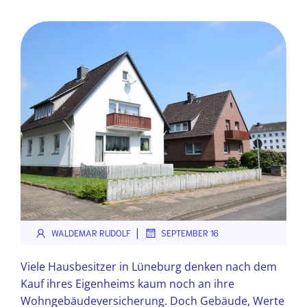
|
WALDEMAR RUDOLF
SEPTEMBER 16
Viele Hausbesitzer in Lüneburg denken nach dem
Kauf ihres Eigenheims kaum noch an ihre
Wohngebäudeversicherung. Doch Gebäude, Werte