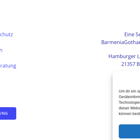
chutz
Eine Se
BarmeniaGothae
en
Hamburger L
21357 B
eratung
Um dir ein o
Geräteinfor
Technologien
dieser Websi
TUNG
können best