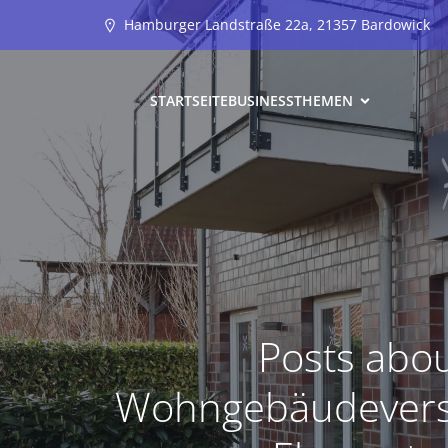
Hamburger Landstraße 22a, 21357 Bardowick
STARTSEITE
BUSINESS
THEMEN
Posts abo
Wohngebäudevers