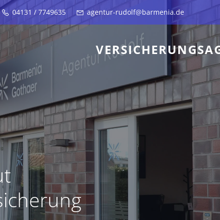
04131 / 7749635
agentur-rudolf@barmenia.de
VERSICHERUNGSA
ut
icherung