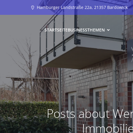
Hamburger Landstraße 22a, 21357 Bardowick
STARTSEITE
BUSINESS
THEMEN
Posts about Wer
Immobili