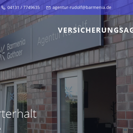
04131 / 7749635
agentur-rudolf@barmenia.de
VERSICHERUNGSA
terhalt
e