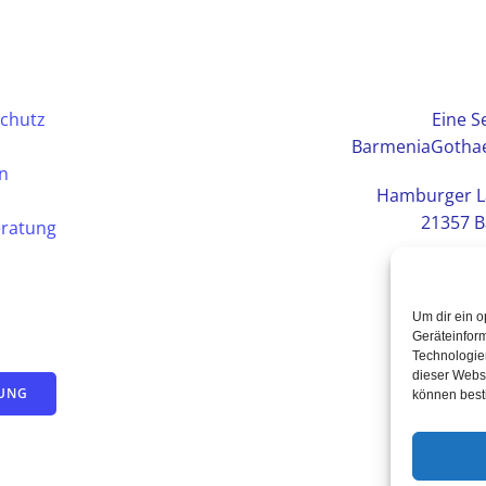
chutz
Eine Se
BarmeniaGothae
en
Hamburger L
21357 B
eratung
Um dir ein o
Geräteinfor
Technologien
dieser Websi
TUNG
können best