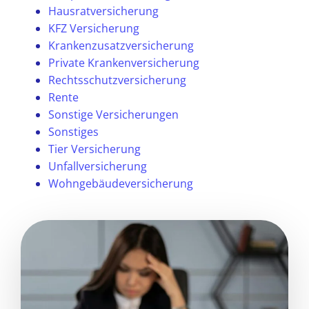
Hausratversicherung
KFZ Versicherung
Krankenzusatzversicherung
Private Krankenversicherung
Rechtsschutzversicherung
Rente
Sonstige Versicherungen
Sonstiges
Tier Versicherung
Unfallversicherung
Wohngebäudeversicherung