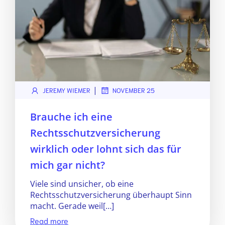
|
JEREMY WIEMER
NOVEMBER 25
Brauche ich eine
Rechtsschutzversicherung
wirklich oder lohnt sich das für
mich gar nicht?
Viele sind unsicher, ob eine
Rechtsschutzversicherung überhaupt Sinn
macht. Gerade weil[…]
Read more