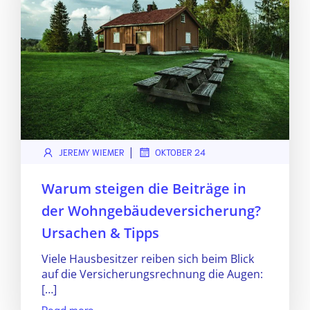
|
JEREMY WIEMER
OKTOBER 24
Warum steigen die Beiträge in
der Wohngebäudeversicherung?
Ursachen & Tipps
Viele Hausbesitzer reiben sich beim Blick
auf die Versicherungsrechnung die Augen:
[…]
Read more