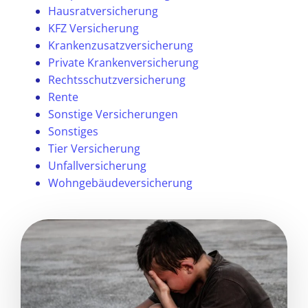
Hausratversicherung
KFZ Versicherung
Krankenzusatzversicherung
Private Krankenversicherung
Rechtsschutzversicherung
Rente
Sonstige Versicherungen
Sonstiges
Tier Versicherung
Unfallversicherung
Wohngebäudeversicherung