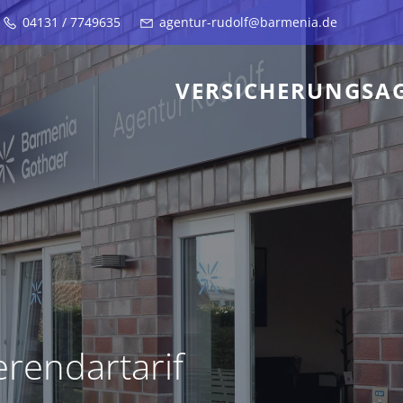
04131 / 7749635
agentur-rudolf@barmenia.de
VERSICHERUNGSA
rendartarif