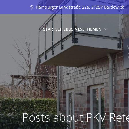
Hamburger Landstraße 22a, 21357 Bardowick
STARTSEITE
BUSINESS
THEMEN
Posts about PKV Refe