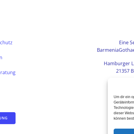
chutz
Eine Se
BarmeniaGothae
en
Hamburger L
21357 B
eratung
Um dir ein o
Geräteinfor
Technologien
dieser Websi
TUNG
können best