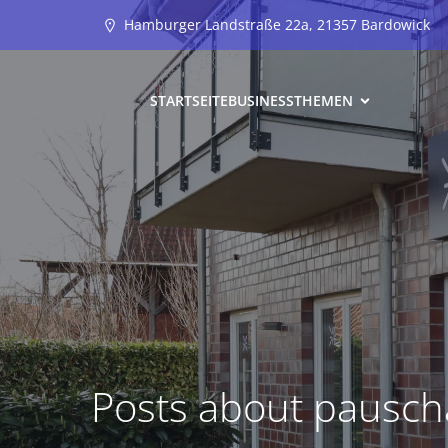
Hamburger Landstraße 22a, 21357 Bardowick
STARTSEITE
BUSINESS
THEMEN
Posts about pauscha