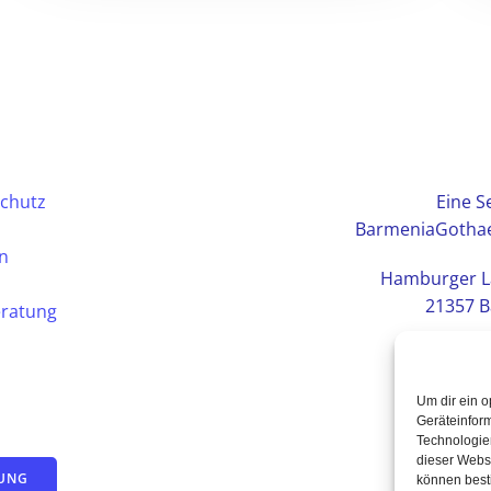
chutz
Eine Se
BarmeniaGothae
en
Hamburger L
21357 B
eratung
Um dir ein o
Geräteinfor
Technologien
dieser Websi
TUNG
können best