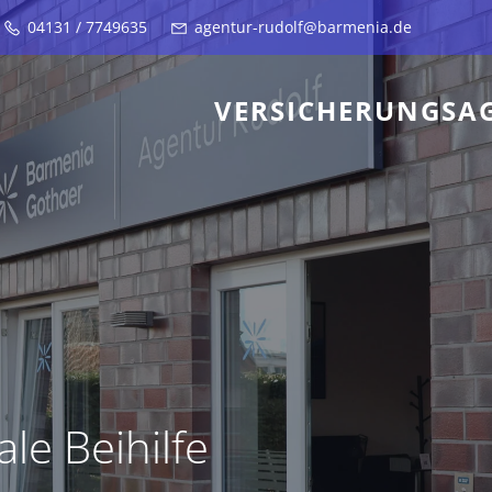
04131 / 7749635
agentur-rudolf@barmenia.de
VERSICHERUNGSA
le Beihilfe