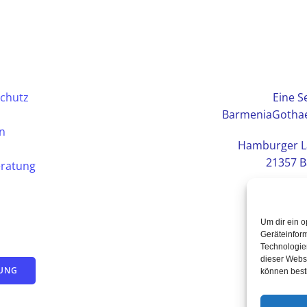
chutz
Eine Se
BarmeniaGothae
en
Hamburger L
21357 B
eratung
Um dir ein o
Geräteinfor
Technologien
dieser Websi
TUNG
können best