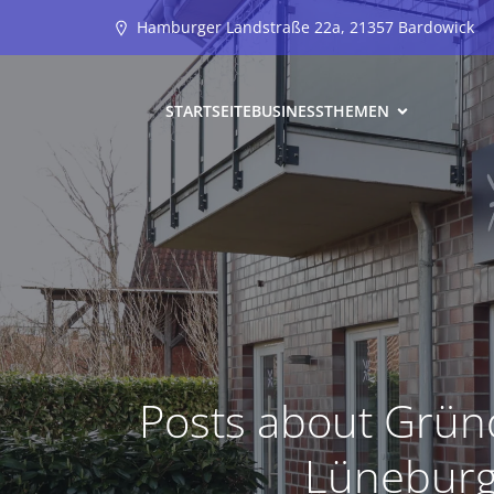
Hamburger Landstraße 22a, 21357 Bardowick
STARTSEITE
BUSINESS
THEMEN
Posts about Grün
Lünebur