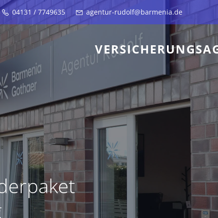
04131 / 7749635
agentur-rudolf@barmenia.de
VERSICHERUNGSA
derpaket
g