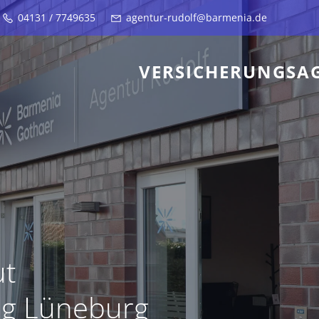
04131 / 7749635
agentur-rudolf@barmenia.de
VERSICHERUNGSA
ut
g Lüneburg