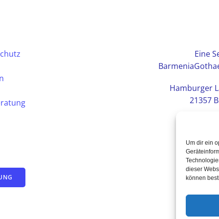
chutz
Eine Se
BarmeniaGothae
en
Hamburger L
21357 B
eratung
Um dir ein o
Geräteinfor
Technologien
dieser Websi
TUNG
können best