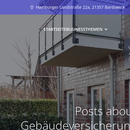
Hamburger Landstraße 22a, 21357 Bardowick
STARTSEITE
BUSINESS
THEMEN
Posts abo
Gebäudeversicherun