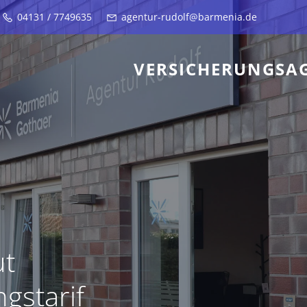
04131 / 7749635
agentur-rudolf@barmenia.de
VERSICHERUNGSA
ut
gstarif