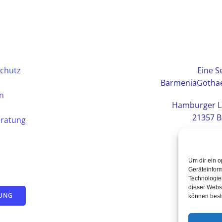
chutz
Eine Se
BarmeniaGothae
en
Hamburger L
21357 B
eratung
Um dir ein o
Geräteinfor
Technologien
dieser Websi
TUNG
können best