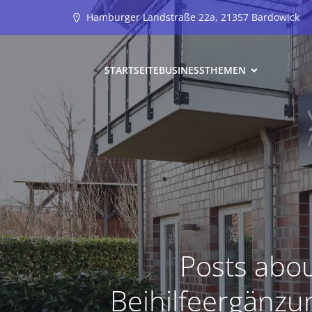
Hamburger Landstraße 22a, 21357 Bardowick
STARTSEITE
BUSINESS
THEMEN
Posts abo
Beihilfeergänzun