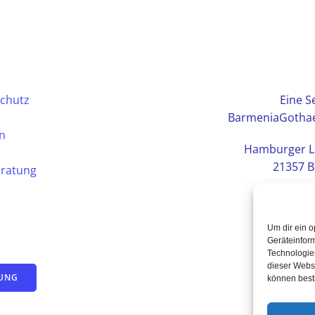
chutz
Eine Se
BarmeniaGothae
en
Hamburger L
21357 B
eratung
Um dir ein o
Geräteinfor
Technologien
dieser Websi
TUNG
können best