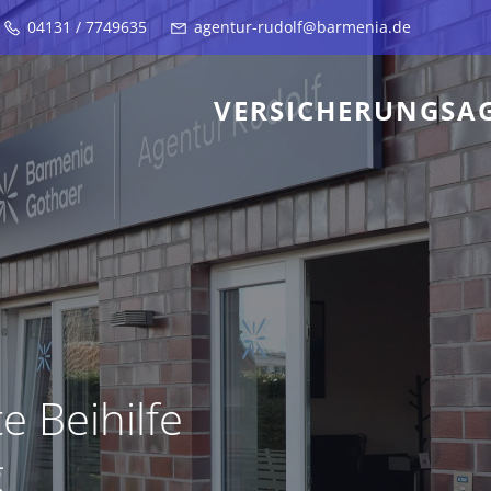
04131 / 7749635
agentur-rudolf@barmenia.de
VERSICHERUNGSA
 Beihilfe
g