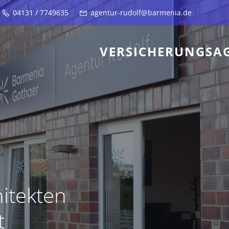
04131 / 7749635
agentur-rudolf@barmenia.de
VERSICHERUNGSA
itekten
t