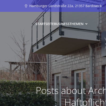
Hamburger Landstraße 22a, 21357 Bardowick
STARTSEITE
BUSINESS
THEMEN
Posts about Arch
Haftpflich