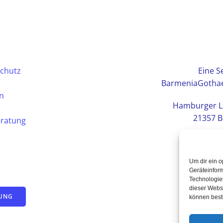
chutz
Eine Se
BarmeniaGothae
en
Hamburger L
21357 B
eratung
Um dir ein o
Geräteinfor
Technologien
dieser Websi
TUNG
können best