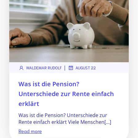
|
WALDEMAR RUDOLF
AUGUST 22
Was ist die Pension?
Unterschiede zur Rente einfach
erklärt
Was ist die Pension? Unterschiede zur
Rente einfach erklärt Viele Menschen[…]
Read more