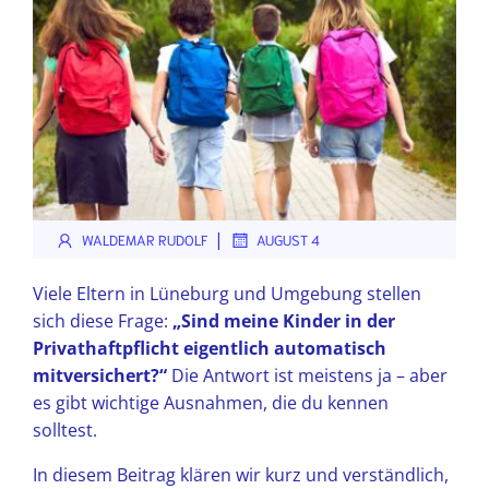
|
WALDEMAR RUDOLF
AUGUST 4
Viele Eltern in Lüneburg und Umgebung stellen
sich diese Frage:
„Sind meine Kinder in der
Privathaftpflicht eigentlich automatisch
mitversichert?“
Die Antwort ist meistens ja – aber
es gibt wichtige Ausnahmen, die du kennen
solltest.
In diesem Beitrag klären wir kurz und verständlich,